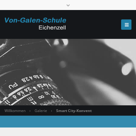
Telefon: 0661 6006-520000
poststelle.7667@schule.landkreis-fulda.de
Willkommen
›
Galerie
›
Smart City-Konvent