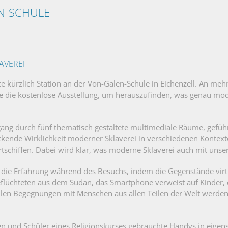
N-SCHULE
AVEREI
hte kürzlich Station an der Von-Galen-Schule in Eichenzell. An me
le die kostenlose Ausstellung, um herauszufinden, was genau mode
ng durch fünf thematisch gestaltete multimediale Räume, geführt 
kende Wirklichkeit moderner Sklaverei in verschiedenen Kontexte
rtschiffen. Dabei wird klar, was moderne Sklaverei auch mit unse
t die Erfahrung während des Besuchs, indem die Gegenstände vir
eflüchteten aus dem Sudan, das Smartphone verweist auf Kinder, d
uellen Begegnungen mit Menschen aus allen Teilen der Welt werd
en und Schüler eines Religionskurses gebrauchte Handys in eige