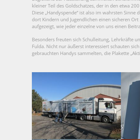
kleiner Teil des Goldschatzes, der in den etwa 20
Diese „Handyspende“ ist also im wahrsten Sinne de
dort Kindern und Jugendlichen einen sicheren Ort
aufgezeigt, wie jeder einzelne von uns einen Beitra
Besonders freuten sich Schulleitung, Lehrkräfte 
Fulda. Nicht nur äußerst interessiert schauten sic
gebrauchten Handys sammelten, die Plakette „Akti