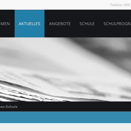
Telefon: 06
MMEN
AKTUELLES
ANGEBOTE
SCHULE
SCHULPROG
len-Schule