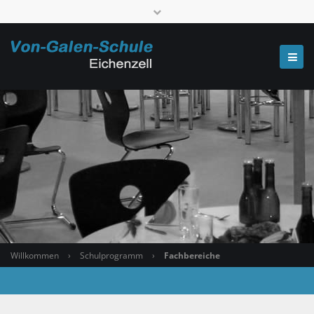
Telefon: 0661 6006-520000
poststelle.7667@schule.landkreis-fulda.de
Willkommen
›
Schulprogramm
›
Fachbereiche