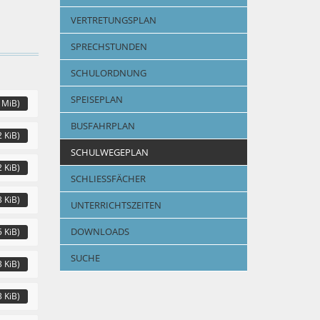
VERTRETUNGSPLAN
SPRECHSTUNDEN
SCHULORDNUNG
SPEISEPLAN
 MiB)
BUSFAHRPLAN
2 KiB)
SCHULWEGEPLAN
2 KiB)
SCHLIESSFÄCHER
3 KiB)
UNTERRICHTSZEITEN
DOWNLOADS
5 KiB)
SUCHE
3 KiB)
3 KiB)