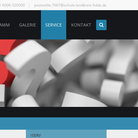
61 6006-520000
poststelle.7667@schule.landkreis-fulda.de
RAMM
GALERIE
SERVICE
KONTAKT
ISERV