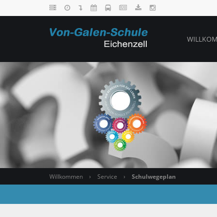
WILLKO
Willkommen
›
Service
›
Schulwegeplan