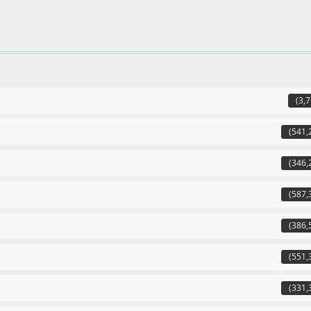
(3,7
(541,
(346,
(587,
(386,
(551,
(331,