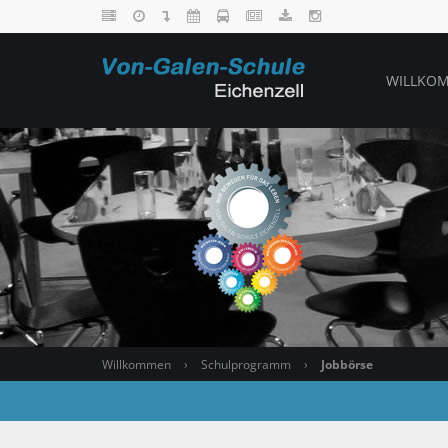
WILLKO
Willkommen
›
Schulprogramm
›
Jobbörse