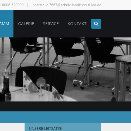
61 6006-520000
poststelle.7667@schule.landkreis-fulda.de
RAMM
GALERIE
SERVICE
KONTAKT
UNSERE LEITSÄTZE